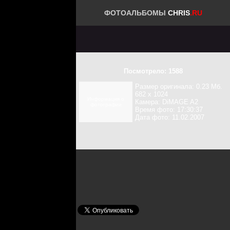
ФОТОАЛЬБОМЫ
CHRIS
.RU
Посмотрело: 1588
Размер оригинала: 0.23 Мб.
682 x 1024
Информация о
Камера: DiMAGE A2
фотографии
Время фото: 17:30:37
Дата фото: 11.02.2007