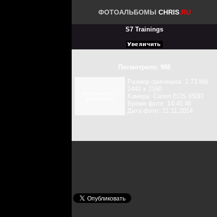
ФОТОАЛЬБОМЫ
CHRIS
.RU
S7 Trainings
Посмотрело: 988
Размер оригинала: 2.73 Мб.
1440 x 2160
Информация о
Камера: Canon EOS 650D
фотографии
Время фото: 14:45:46
Дата фото: 21.11.2014