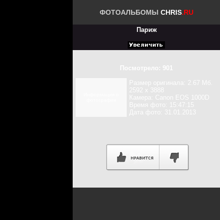
ФОТОАЛЬБОМЫ
CHRIS
.RU
Париж
Посмотрело: 901
Размер оригинала: 2.67 Мб.
2592 x 3888
Информация о
Камера: Canon EOS 1000D
фотографии
Время фото: 15:47:15
Дата фото: 31.01.2013