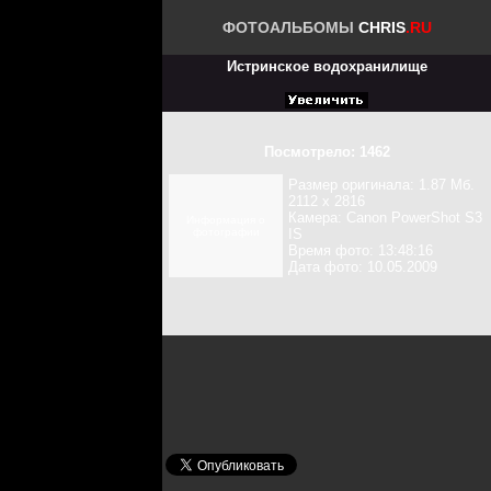
ФОТОАЛЬБОМЫ
CHRIS
.RU
Истринское водохранилище
Посмотрело: 1462
Размер оригинала: 1.87 Мб.
2112 x 2816
Камера: Canon PowerShot S3
Информация о
фотографии
IS
Время фото: 13:48:16
Дата фото: 10.05.2009