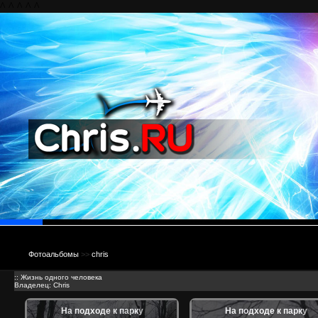
^
^
^
^
^
Фотоальбомы
>>
chris
:: Жизнь одного человека
Владелец: Chris
На подходе к парку
На подходе к парку