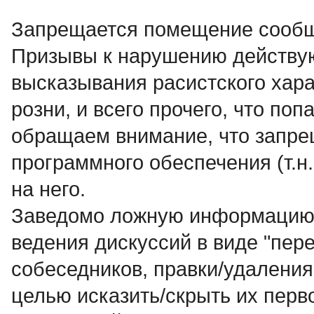
Запрещается помещение сообщ
Пpизывы к наpyшению действyю
высказывания расистского хар
розни, и всего прочего, что по
обращаем внимание, что запр
программного обеспечения (т.н.
на него.
Заведомо ложнyю инфоpмацию, 
ведения дискуссий в виде "пер
собеседников, правки/удалени
целью исказить/скрыть их перв