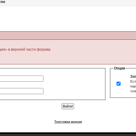
лям
ция» в верхней части форума.
Опции
За
Есл
пар
тол
Текстовая версия