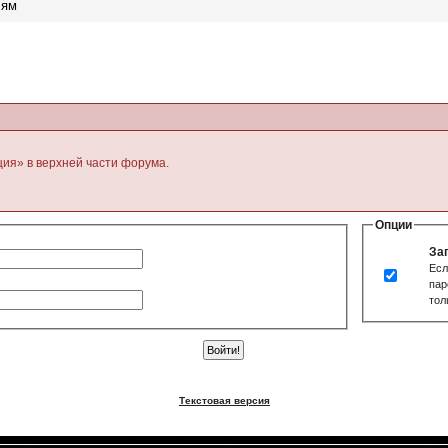
лям
ция» в верхней части форума.
Опции
За
Есл
пар
тол
Текстовая версия