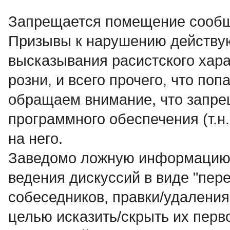
Запрещается помещение сообщ
Пpизывы к наpyшению действyю
высказывания расистского хар
розни, и всего прочего, что по
обращаем внимание, что запр
программного обеспечения (т.н.
на него.
Заведомо ложнyю инфоpмацию, 
ведения дискуссий в виде "пер
собеседников, правки/удалени
целью исказить/скрыть их перв