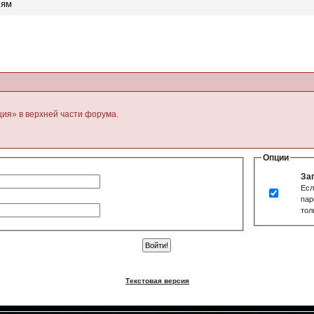
лям
ция» в верхней части форума.
Опции
За
Есл
пар
тол
Текстовая версия