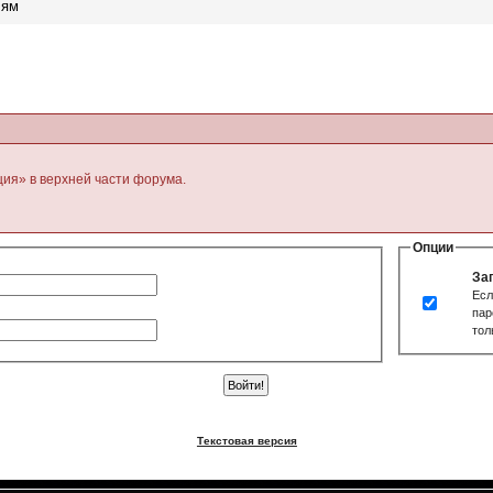
лям
ция» в верхней части форума.
Опции
За
Есл
пар
тол
Текстовая версия