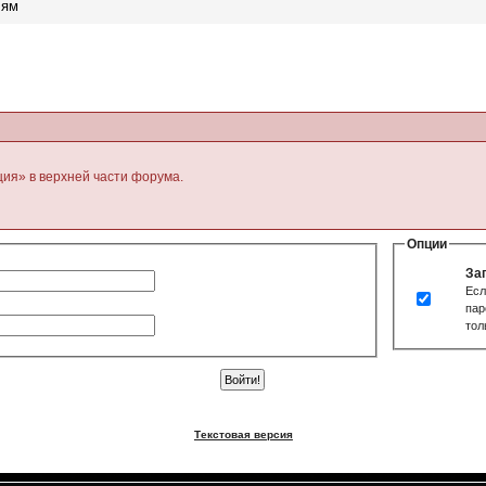
лям
ция» в верхней части форума.
Опции
За
Есл
пар
тол
Текстовая версия