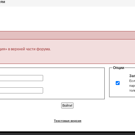
лям
ция» в верхней части форума.
Опции
За
Есл
пар
тол
Текстовая версия