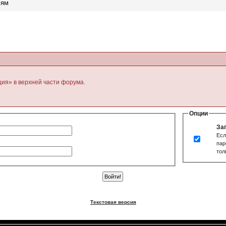
лям
ция» в верхней части форума.
Опции
За
Есл
пар
тол
Текстовая версия