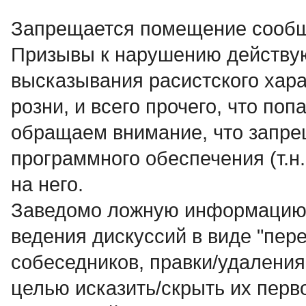
Запрещается помещение сообщ
Пpизывы к наpyшению действyю
высказывания расистского хар
розни, и всего прочего, что по
обращаем внимание, что запр
программного обеспечения (т.н.
на него.
Заведомо ложнyю инфоpмацию, 
ведения дискуссий в виде "пер
собеседников, правки/удалени
целью исказить/скрыть их перв