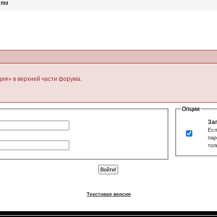
лям
ция» в верхней части форума.
Опции
За
Есл
пар
тол
Текстовая версия