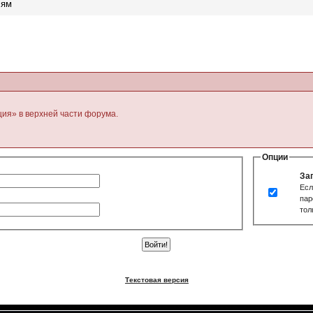
лям
ция» в верхней части форума.
Опции
За
Есл
пар
тол
Текстовая версия