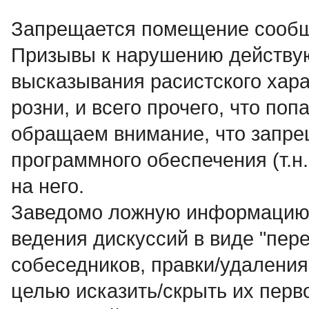
Запрещается помещение сообщ
Пpизывы к наpyшению действyю
высказывания расистского хар
розни, и всего прочего, что по
обращаем внимание, что запр
программного обеспечения (т.н.
на него.
Заведомо ложнyю инфоpмацию, 
ведения дискуссий в виде "пер
собеседников, правки/удалени
целью исказить/скрыть их перв